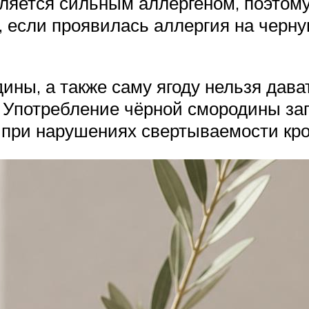
вляется сильным аллергеном, поэтом
 если проявилась аллергия на черну
ины, а также саму ягоду нельзя дават
Употребление чёрной смородины зап
 при нарушениях свертываемости кро