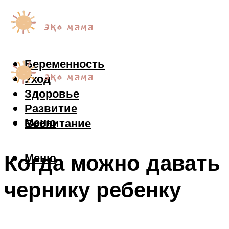
Беременность
Уход
Здоровье
Развитие
Меню
Воспитание
Когда можно давать
Меню
чернику ребенку