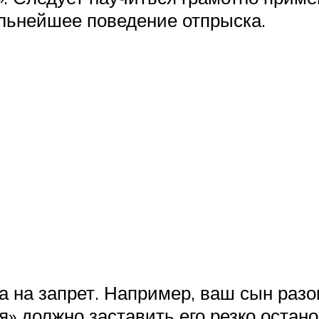
альнейшее поведение отпрыска.
 на запрет. Например, ваш сын разог
я» должно заставить его резко остан