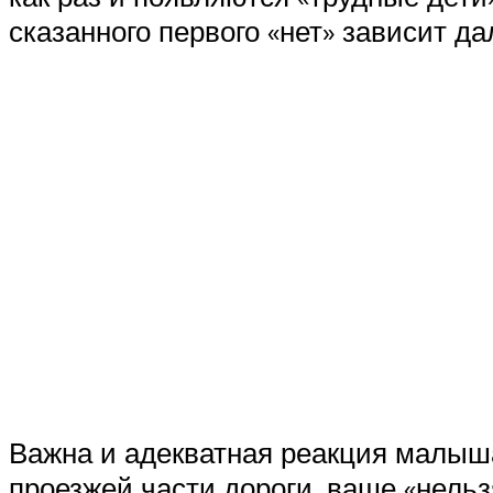
сказанного первого «нет» зависит д
Важна и адекватная реакция малыша
проезжей части дороги, ваше «нельз