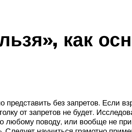
льзя», как ос
 представить без запретов. Если в
 толку от запретов не будет. Исследов
 любому поводу, или вообще не прис
». Следует научиться грамотно приме