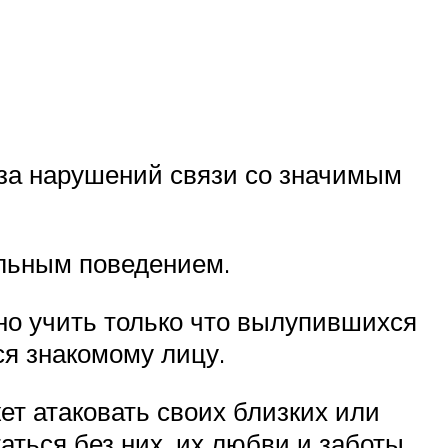
-за нарушений связи со значимым
альным поведением.
но учить только что вылупившихся
ся знакомому лицу.
ет атаковать своих близких или
аться без них, их любви и заботы.