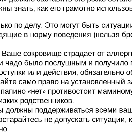
ны знать, как его грамотно использо
ько по делу. Это могут быть ситуаци
дящие в норму поведения (нельзя бр
 Ваше сокровище страдает от аллерг
и чадо было послушным и получило п
оступки или действия, обязательно о
дайте само право на установленный з
 папино «нет» противостоит маминому
изких родственников.
ы должны поддерживаться всеми ваш
старайтесь не допускать ситуации, к
но.