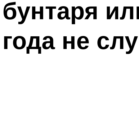
бунтаря ил
года не сл