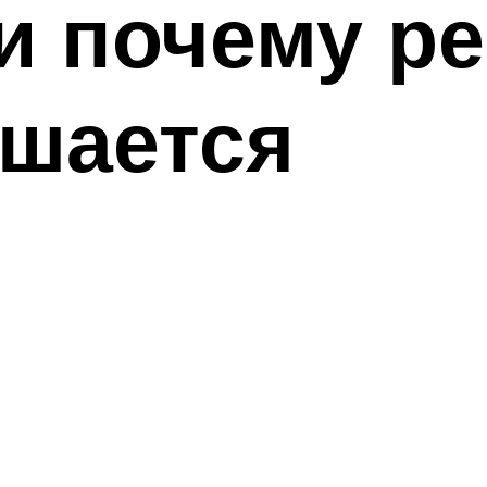
и почему ре
ушается