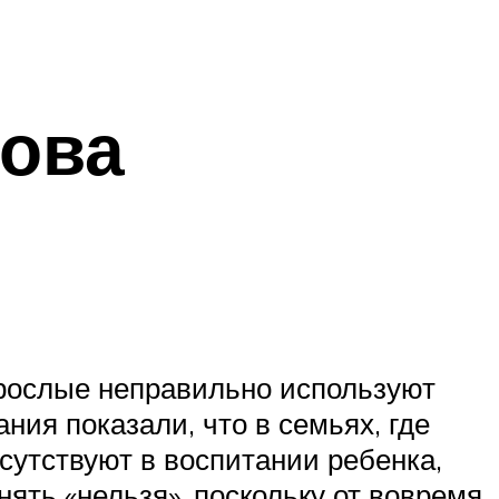
нова
зрослые неправильно используют
ания показали, что в семьях, где
утствуют в воспитании ребенка,
нять «нельзя», поскольку от вовремя