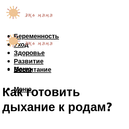
Беременность
Уход
Здоровье
Развитие
Меню
Воспитание
Как готовить
Меню
дыхание к родам?