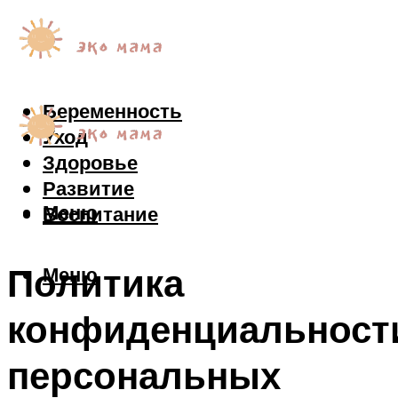
Беременность
Уход
Здоровье
Развитие
Меню
Воспитание
Политика
Меню
конфиденциальност
персональных