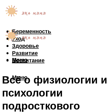
Беременность
Уход
Здоровье
Развитие
Меню
Воспитание
Всё о физиологии и
Меню
психологии
подросткового