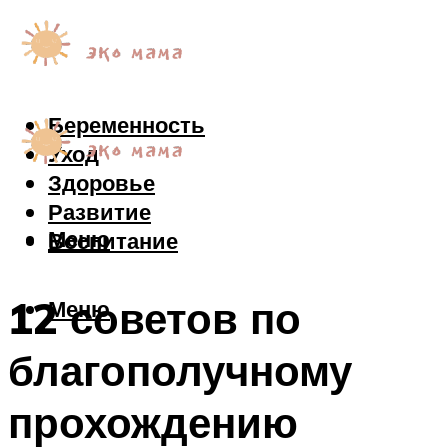
Беременность
Уход
Здоровье
Развитие
Меню
Воспитание
12 советов по
Меню
благополучному
прохождению