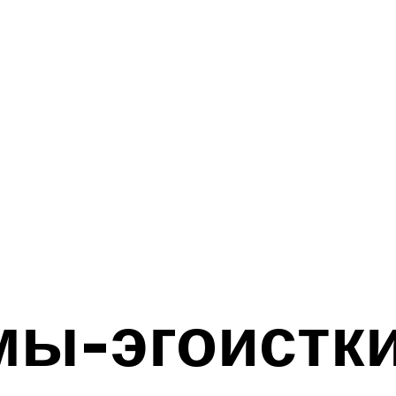
мы-эгоистк