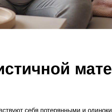
истичной мате
вствуют себя потерянными и одиноки