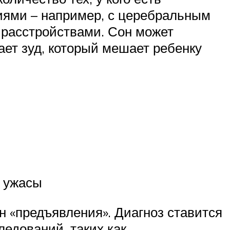
ниями – например, с церебральным
 расстройствами. Сон может
ает зуд, который мешает ребенку
е ужасы
н «предъявления». Диагноз ставится
едований, таких как