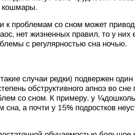
 кошмары.
 и к проблемам со сном может привод
хаос, нет жизненных правил, то у них
облемы с регулярностью сна ночью.
такие случаи редки) подвержен один 
степень обструктивного апноэ во сне
блем со сном. К примеру, у ¼дошкол
 сна, а почти у 15% подростков неу
остаточной обучаемостью большое ко