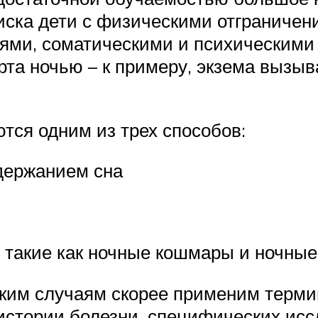
риска дети с физическими отграниче
ями, соматическими и психическими
та ночью – к примеру, экзема вызыв
ся одним из трех способов:
держанием сна
 такие как ночные кошмары и ночны
таким случаям скорее применим терми
стории болезни, специфических иссл