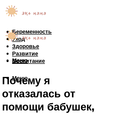
Беременность
Уход
Здоровье
Развитие
Меню
Воспитание
Почему я
Меню
отказалась от
помощи бабушек,