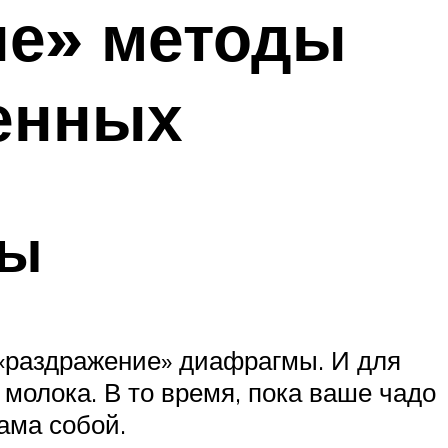
е» методы
енных
бы
е «раздражение» диафрагмы. И для
молока. В то время, пока ваше чадо
ама собой.