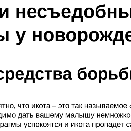
и несъедобны
ты у новорожд
средства борь
ятно, что икота – это так называемо
ходимо дать вашему малышу немножко 
рагмы успокоятся и икота пропадет с