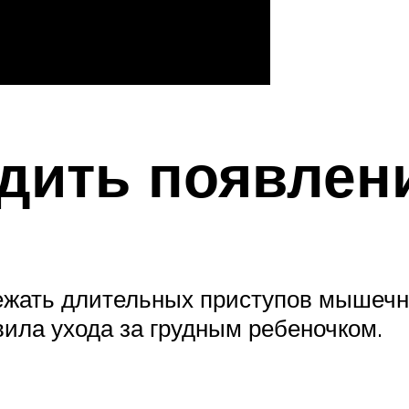
дить появлен
ежать длительных приступов мышеч
ила ухода за грудным ребеночком.