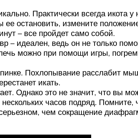
кально. Практически всегда икота у 
ы ее остановить, измените положени
нут – все пройдет само собой.
вр – идеален, ведь он не только помо
лечь можно при помощи игры, погрем
спинке. Похлопывание расслабит мыш
перестанет икать.
ет. Однако это не значит, что вы мож
нескольких часов подряд. Помните, 
 серьезном, чем сокращение диафраг