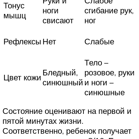
Руки и
Слабое
Тонус
ноги
сгибание рук,
мышц
свисают
ног
Рефлексы
Нет
Слабые
Тело –
Бледный,
розовое, руки
Цвет кожи
синюшный
и ноги –
синюшные
Состояние оценивают на первой и
пятой минутах жизни.
Соответственно, ребенок получает