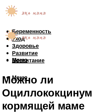
Беременность
Уход
Здоровье
Развитие
Меню
Воспитание
Можно ли
Меню
Оциллококцинум
кормящей маме