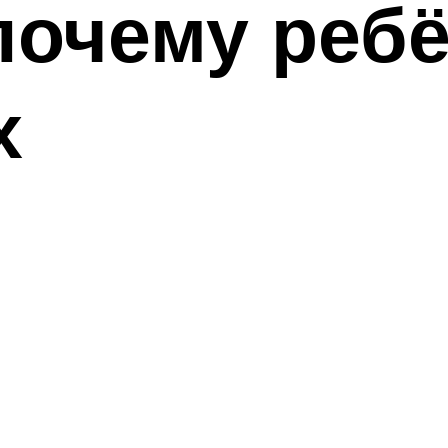
почему ребё
х