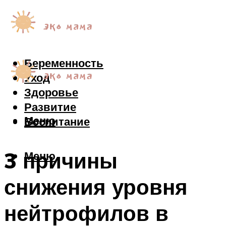
Беременность
Уход
Здоровье
Развитие
Меню
Воспитание
3 причины
Меню
снижения уровня
нейтрофилов в