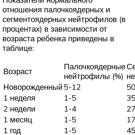
отношения палочкоядерных и
сегментоядерных нейтрофилов (в
процентах) в зависимости от
возраста ребенка приведены в
таблице:
Палочкоядерные
С
Возраст
нейтрофилы (%)
н
Новорожденный
5-12
5
1 неделя
1-5
3
2 недели
1-4
2
1 месяц
1-5
1
1 год
1-5
4