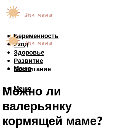
Беременность
Уход
Здоровье
Развитие
Меню
Воспитание
Можно ли
Меню
валерьянку
кормящей маме?