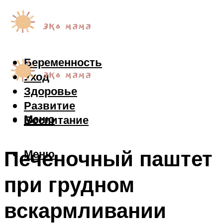
Беременность
Уход
Здоровье
Развитие
Меню
Воспитание
Печеночный паштет
Меню
при грудном
вскармливании