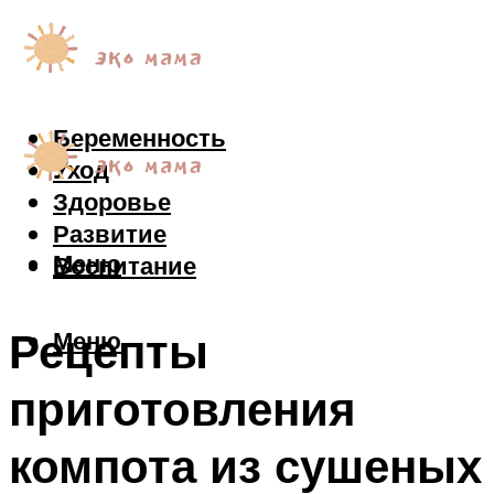
Беременность
Уход
Здоровье
Развитие
Меню
Воспитание
Рецепты
Меню
приготовления
компота из сушеных