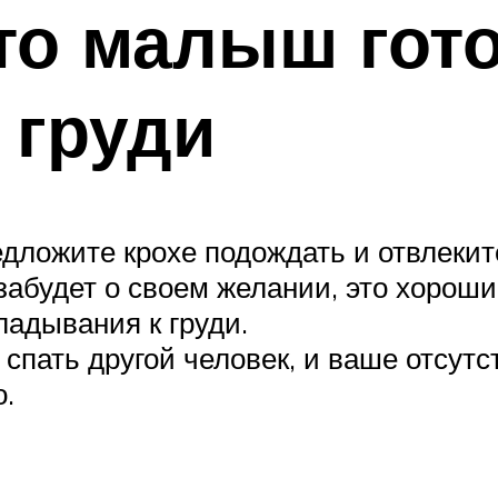
что малыш гото
 груди
дложите крохе подождать и отвлекит
забудет о своем желании, это хороши
ладывания к груди.
пать другой человек, и ваше отсутс
о.