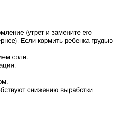
мление (утрет и замените его
ернее). Если кормить ребенка грудью
ием соли.
ации.
ом.
обствуют снижению выработки