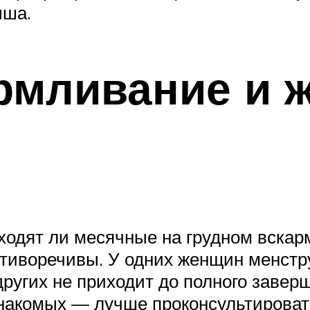
ыша.
рмливание и 
ходят ли месячные на грудном вскар
отиворечивы. У одних женщин менстр
других не приходит до полного завер
знакомых — лучше проконсультировать