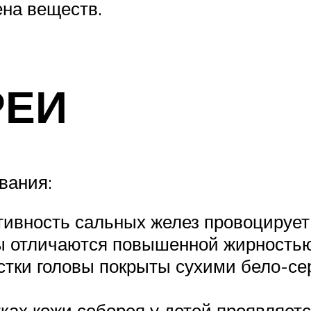
на веществ.
РЕИ
вания:
тивность сальных желез провоцирует
сы отличаются повышенной жирностью
астки головы покрыты сухими бело-с
ках кожи себорея у детей проявляетс