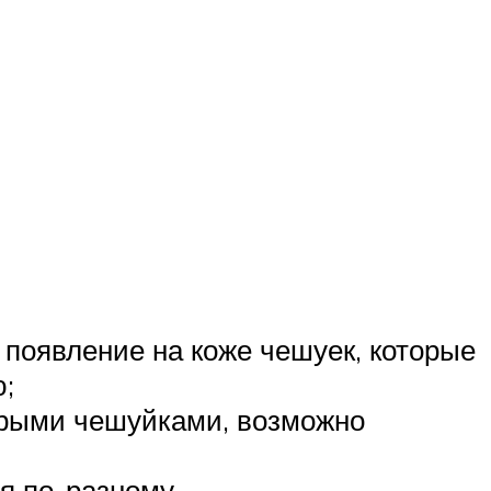
 появление на коже чешуек, которые
;
ерыми чешуйками, возможно
я по-разному.