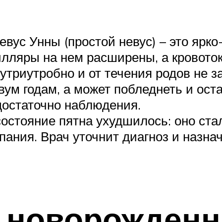
невус Унны (простой невус) – это ярк
илляры на нем расширены, а кровоток
нутриутробно и от течения родов не з
вум годам, а может побледнеть и оста
 достаточно наблюдения.
состояние пятна ухудшилось: оно ста
ния. Врач уточнит диагноз и назнач
 новорожденн