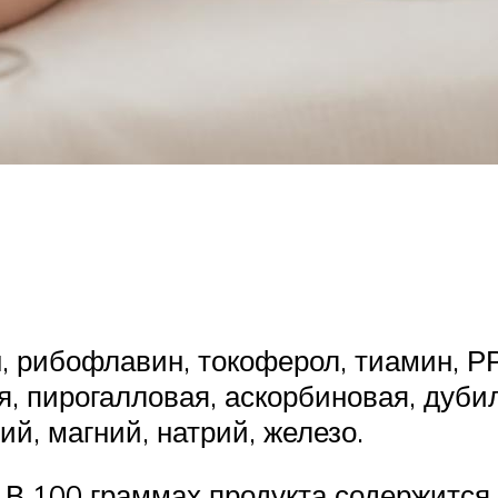
, рибофлавин, токоферол, тиамин, РР
, пирогалловая, аскорбиновая, дуби
й, магний, натрий, железо.
В 100 граммах продукта содержится 