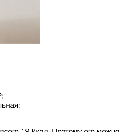
;
льная;
всего 18 Ккал. Поэтому его можно