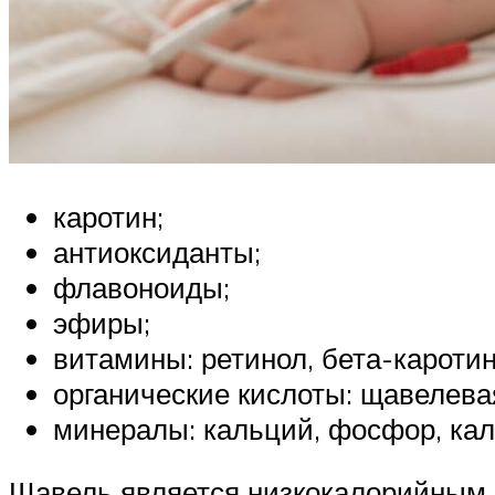
каротин;
антиоксиданты;
флавоноиды;
эфиры;
витамины: ретинол, бета-каротин
органические кислоты: щавелевая
минералы: кальций, фосфор, кали
Щавель является низкокалорийным. 