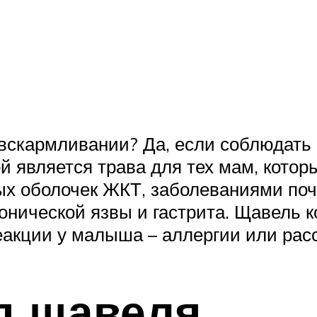
вскармливании? Да, если соблюдать 
й является трава для тех мам, кото
ых оболочек ЖКТ, заболеваниями поч
онической язвы и гастрита. Щавель
еакции у малыша – аллергии или рас
д щавеля