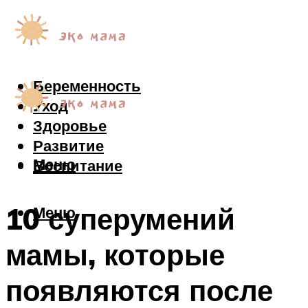
Беременность
Уход
Здоровье
Развитие
Меню
Воспитание
10 суперумений
Меню
мамы, которые
появляются после