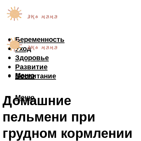
Беременность
Уход
Здоровье
Развитие
Меню
Воспитание
Домашние
Меню
пельмени при
грудном кормлении