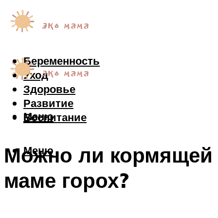
Беременность
Уход
Здоровье
Развитие
Меню
Воспитание
Можно ли кормящей
Меню
маме горох?