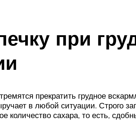
ечку при гру
ии
тремятся прекратить грудное вскарм
ыручает в любой ситуации. Строго 
е количество сахара, то есть, сдобн