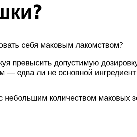
шки?
ловать себя маковым лакомством?
скуя превысить допустимую дозировку
ем — едва ли не основной ингредиент
 с небольшим количеством маковых 