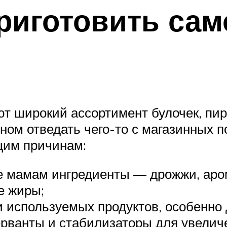
риготовить сам
т широкий ассортимент булочек, пиро
ном отведать чего-то с магазинных по
щим причинам:
е мамам ингредиенты — дрожжи, аро
е жиры;
и используемых продуктов, особенно 
рванты и стабилизаторы для увеличе