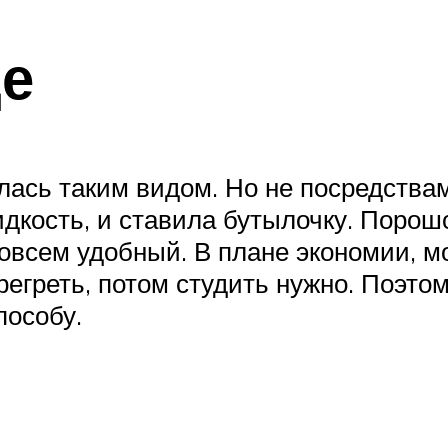
де
алась таким видом. Но не посредства
дкость, и ставила бутылочку. Порошо
совсем удобный. В плане экономии, мо
ерегреть, потом студить нужно. Поэт
пособу.