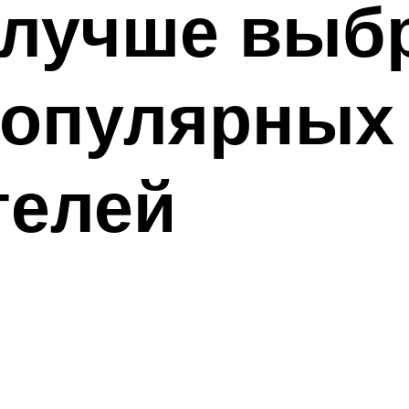
 лучше выб
популярных
телей