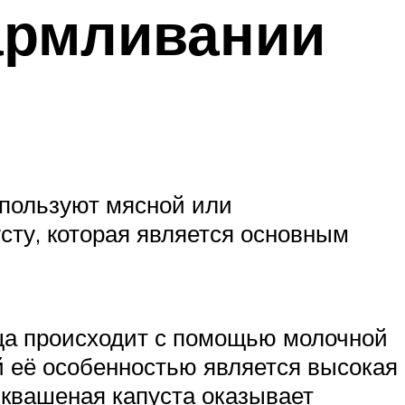
армливании
спользуют мясной или
усту, которая является основным
ща происходит с помощью молочной
й её особенностью является высокая
, квашеная капуста оказывает