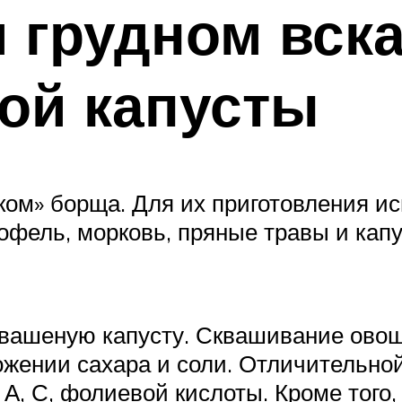
и грудном вск
ой капусты
ом» борща. Для их приготовления и
тофель, морковь, пряные травы и кап
 квашеную капусту. Сквашивание ово
рожении сахара и соли. Отличительно
 А, С, фолиевой кислоты. Кроме того