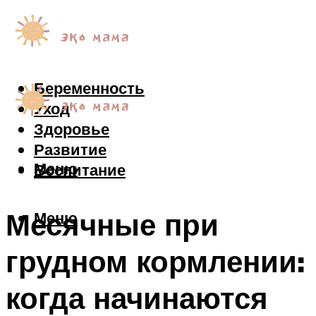
Беременность
Уход
Здоровье
Развитие
Меню
Воспитание
Месячные при
Меню
грудном кормлении:
когда начинаются