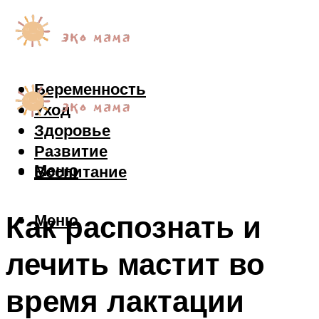
Беременность
Уход
Здоровье
Развитие
Меню
Воспитание
Как распознать и
Меню
лечить мастит во
время лактации