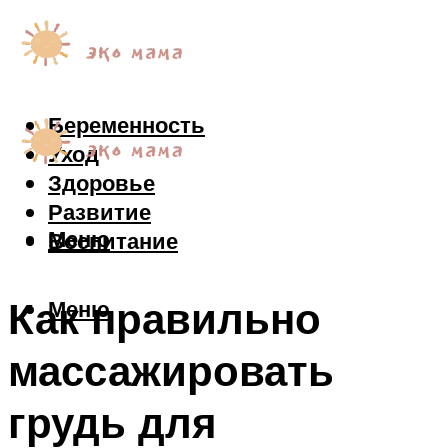
Беременность
Уход
Здоровье
Развитие
Меню
Воспитание
Как правильно
Меню
массажировать
грудь для