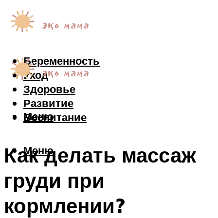
Беременность
Уход
Здоровье
Развитие
Меню
Воспитание
Как делать массаж
Меню
груди при
кормлении?