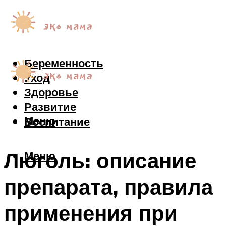
Беременность
Уход
Здоровье
Развитие
Меню
Воспитание
Люголь: описание
Меню
препарата, правила
применения при