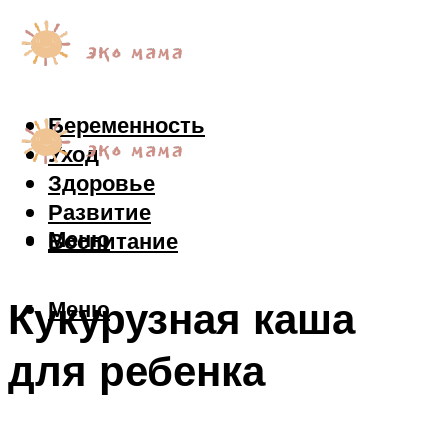
Беременность
Уход
Здоровье
Развитие
Меню
Воспитание
Кукурузная каша
Меню
для ребенка