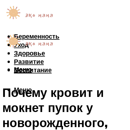
Беременность
Уход
Здоровье
Развитие
Меню
Воспитание
Почему кровит и
Меню
мокнет пупок у
новорожденного,