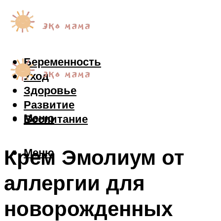
Беременность
Уход
Здоровье
Развитие
Меню
Воспитание
Крем Эмолиум от
Меню
аллергии для
новорожденных