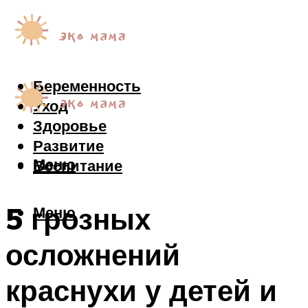
Беременность
Уход
Здоровье
Развитие
Меню
Воспитание
5 грозных
Меню
осложнений
краснухи у детей и