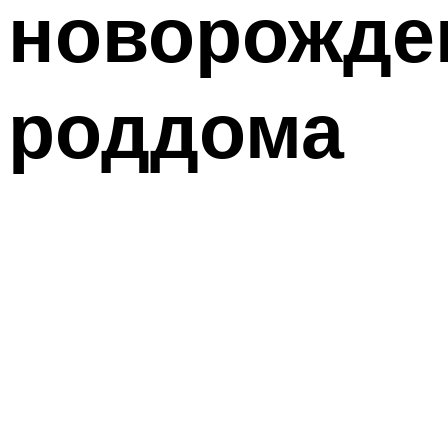
новорожден
роддома