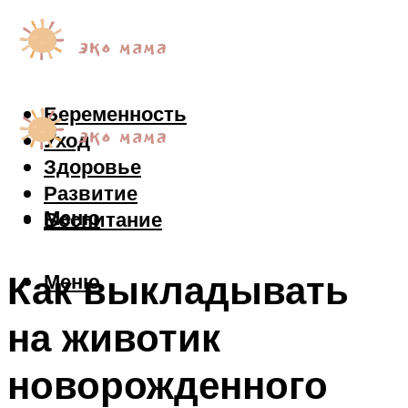
Беременность
Уход
Здоровье
Развитие
Меню
Воспитание
Как выкладывать
Меню
на животик
новорожденного