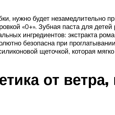
бки, нужно будет незамедлительно пр
овкой «0+». Зубная паста для детей
альных ингредиентов: экстракта ром
солютно безопасна при проглатывани
силиконовой щеточкой, которая мягко
тика от ветра,