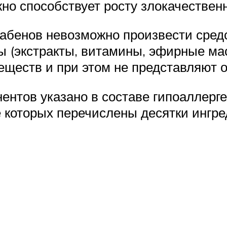
но способствует росту злокачественн
рабенов невозможно произвести сред
ты (экстракты, витамины, эфирные м
еществ и при этом не представляют о
нтов указано в составе гипоаллерген
е которых перечислены десятки ингре