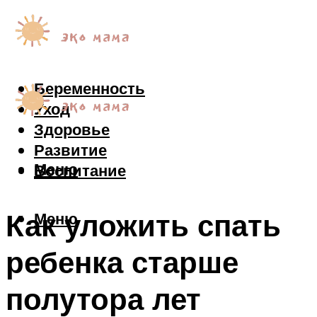
Беременность
Уход
Здоровье
Развитие
Меню
Воспитание
Как уложить спать
Меню
ребенка старше
полутора лет