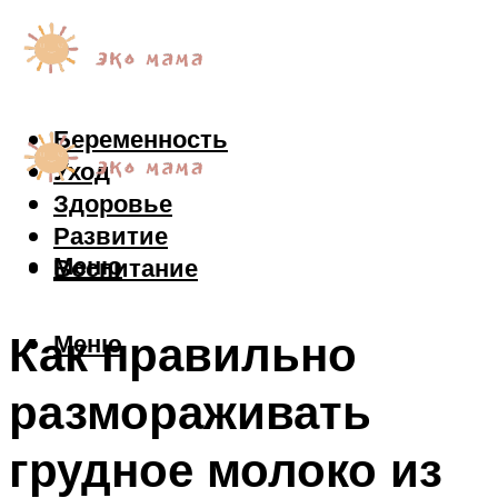
Беременность
Уход
Здоровье
Развитие
Меню
Воспитание
Как правильно
Меню
размораживать
грудное молоко из