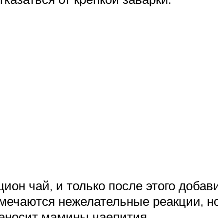
ион чай, и только после этого добав
мечаются нежелательные реакции, но
еносит мамины чаепития.