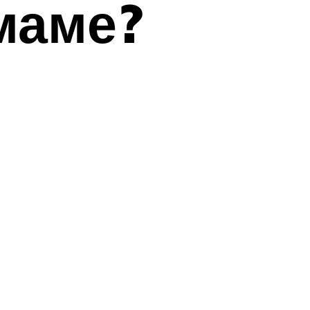
маме?