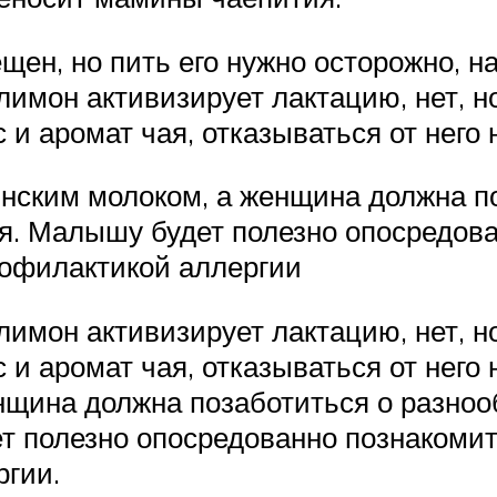
щен, но пить его нужно осторожно, н
имон активизирует лактацию, нет, н
 и аромат чая, отказываться от него
инским молоком, а женщина должна п
я. Малышу будет полезно опосредов
рофилактикой аллергии
имон активизирует лактацию, нет, н
 и аромат чая, отказываться от него
нщина должна позаботиться о разноо
т полезно опосредованно познакоми
ргии.