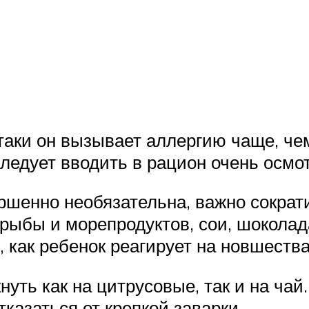
аки он вызывает аллергию чаще, чем
ледует вводить в рацион очень осмот
ершенно необязательна, важно сокра
о рыбы и морепродуктов, сои, шокола
, как ребенок реагирует на новшеств
уть как на цитрусовые, так и на чай
казаться от крепкой заварки.