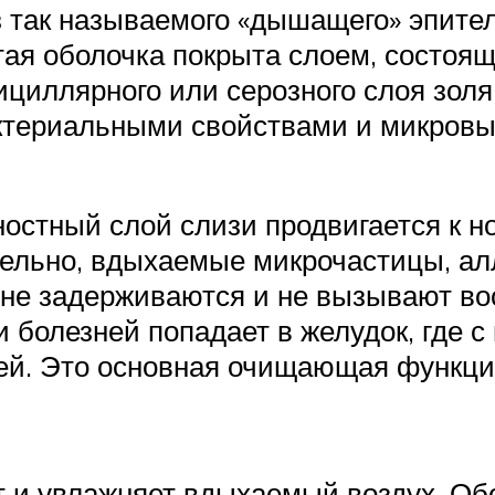
з так называемого «дышащего» эпител
ая оболочка покрыта слоем, состоящ
ициллярного или серозного слоя золя
ктериальными свойствами и микровы
остный слой слизи продвигается к но
ельно, вдыхаемые микрочастицы, алл
не задерживаются и не вызывают во
и болезней попадает в желудок, где
ей. Это основная очищающая функци
т и увлажняет вдыхаемый воздух. Об