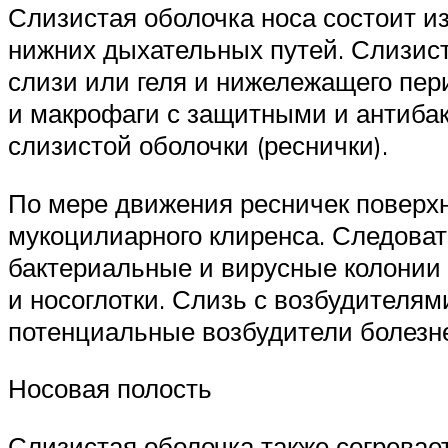
Слизистая оболочка носа состоит и
нижних дыхательных путей. Слизист
слизи или геля и нижележащего пер
и макрофаги с защитными и антиба
слизистой оболочки (реснички).
По мере движения ресничек поверхн
мукоцилиарного клиренса. Следоват
бактериальные и вирусные колонии 
и носоглотки. Слизь с возбудителям
потенциальные возбудители болезн
Носовая полость
Слизистая оболочка также согревае