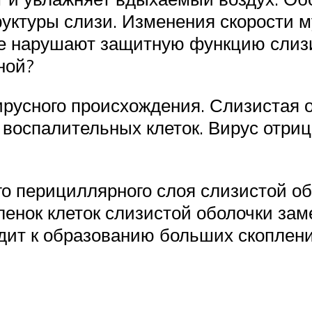
руктуры слизи. Изменения скорости 
е нарушают защитную функцию слизис
иной?
ирусного происхождения. Слизистая 
 воспалительных клеток. Вирус отриц
о перициллярного слоя слизистой об
ленок клеток слизистой оболочки зам
одит к образованию больших скоплени