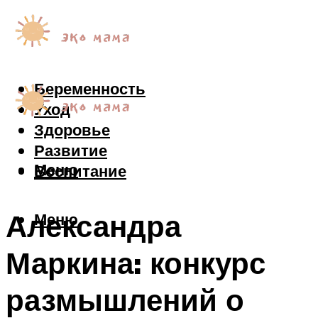
Беременность
Уход
Здоровье
Развитие
Меню
Воспитание
Александра
Меню
Маркина: конкурс
размышлений о