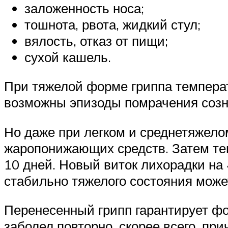
заложенность носа;
тошнота, рвота, жидкий стул;
вялость, отказ от пищи;
сухой кашель.
При тяжелой форме гриппа температ
возможны эпизоды помрачения созн
Но даже при легком и среднетяжело
жаропонижающих средств. Затем тем
10 дней. Новый виток лихорадки на
стабильно тяжелого состояния може
Перенесенный грипп гарантирует ф
заболел повторно, скорее всего, при