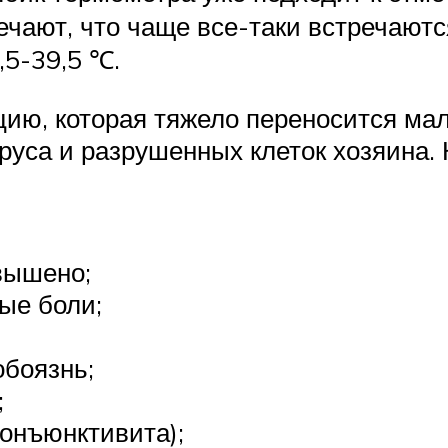
ечают, что чаще все-таки встречают
,5-39,5 ℃.
ию, которая тяжело переносится ма
руса и разрушенных клеток хозяина.
вышено;
ые боли;
обоязнь;
;
конъюнктивита);