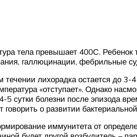
ура тела превышает 400С. Ребенок т
ания, галлюцинации, фебрильные су
м течении лихорадка остается до 3-
пература «отступает». Однако насмор
 4-5 сутки болезни после эпизода вр
т говорить о развитии бактериально
ормирование иммунитета от определе
чиной будет другой возбудитель – па