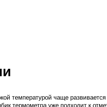
ни
кой температурой чаще развивается т
лбик термометра уже подходит к отм