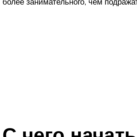
более занимательного, чем подража
С чего начать