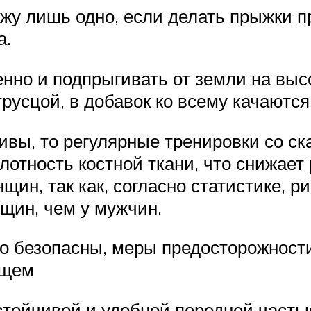
ажу лишь одно, если делать прыжки п
а.
но и подпрыгивать от земли на высоту
трусцой, в добавок ко всему качаютс
ивы, то регулярные тренировки со с
отность костной ткани, что снижает 
щин, так как, согласно статистике, р
нщин, чем у мужчин.
о безопасны, меры предосторожности
ущем
устойчивой и удобной передней часть