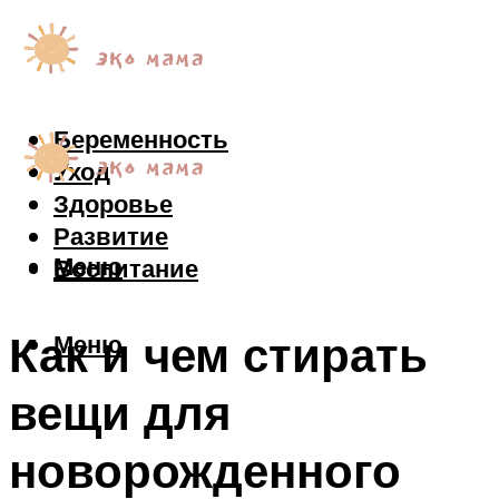
Беременность
Уход
Здоровье
Развитие
Меню
Воспитание
Как и чем стирать
Меню
вещи для
новорожденного