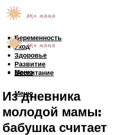
Беременность
Уход
Здоровье
Развитие
Меню
Воспитание
Из дневника
Меню
молодой мамы:
бабушка считает