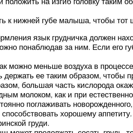
 и положить на изгиб головку таким 
ь к нижней губе малыша, чтобы тот 
рмления язык грудничка должен нахо
ожно понаблюдав за ним. Если его г
ак можно меньше воздуха в процессе
 держать ее таким образом, чтобы п
азом, большая часть кислорода окаж
ным молоком, как и при естественн
тоянно поглаживать новорожденного, 
 способствовать хорошему аппетиту.
ринской груди.
 может продолжать сосать грудь, то