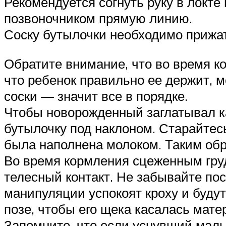
Рекомендуется согнуть руку в локте
позвоночником прямую линию.
Соску бутылочки необходимо прижат
Обратите внимание, что во время ко
что ребенок правильно ее держит, м
соски — значит все в порядке.
Чтобы новорожденный заглатывал к
бутылочку под наклоном. Старайтесь
была наполнена молоком. Таким обр
Во время кормления сцеженным груд
телесный контакт. Не забывайте пос
манипуляции успокоят кроху и будут
позе, чтобы его щека касалась мате
Запомните, что если уснувший малыш