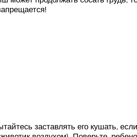
запрещается!
тайтесь заставлять его кушать, если
 животик воздухом). Поверьте, ребено