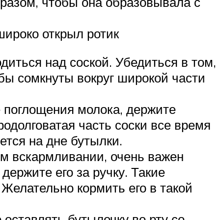
образом, чтобы она образовывала с
широко открыл ротик
диться над соской. Убедиться в том,
убы сомкнуты вокруг широкой части
 поглощения молока, держите
родолговатая часть соски все время
ется на дне бутылки.
ом вскармливании, очень важен
держите его за ручку. Такие
 Желательно кормить его в такой
 оставлять бутылочку во рту со