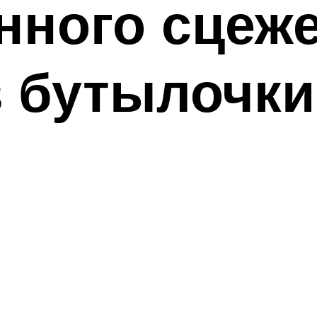
нного сцеж
з бутылочки