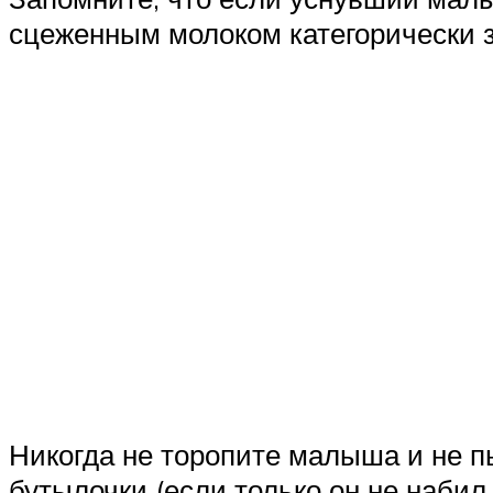
сцеженным молоком категорически 
Никогда не торопите малыша и не пы
бутылочки (если только он не набил