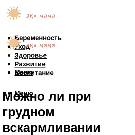
Беременность
Уход
Здоровье
Развитие
Меню
Воспитание
Можно ли при
Меню
грудном
вскармливании